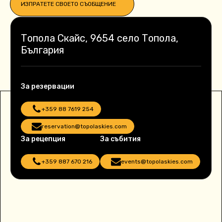
ИЗПРАТЕТЕ СВОЕТО СЪОБЩЕНИЕ
Топола Скайс, 9654 село Топола,
България
За резервации
+359 88 7619 254
reservation@topolaskies.com
За рецепция
За събития
+359 887 670 216
events@topolaskies.com