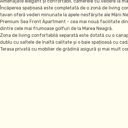
Amenajate elegant și confortabil, camerele cu vedere la mare 
Animaţie
Încăperea spațioasă este completată de o zonă de living conf
tavan oferă vederi minunate la apele nesfârșite ale Mării Ne
Premium Sea Front Apartment - cea mai nouă facilitate din
dintre cele mai frumoase golfuri de la Marea Neagră.
Zona de living confortabilă separată este dotată cu o canap
dublu cu saltele de înaltă calitate și o baie spațioasă cu c
Terasa privată cu mobilier de grădină asigură și mai mult co