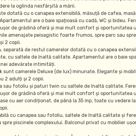
ere la oglinda nesfârșită a mării.
este dotată cu o canapea extensibilă, măsuță de cafea, masă
e. Apartamentul are o baie spațioasă cu cadă, WC și bideu. F
 ușor de grădină oferă și mai mult confort și oportunitatea u
dinile amenajate peisagistic foarte frumos, spre parc sau s
țiune
i 2 copii.
ă, separată de restul camerelor dotată cu o canapea extensi
e, cu saltele de înaltă calitate. Apartamentul are o baie spa
nei adevărate intimități.
 sunt camerele Deluxe (de lux) minunate. Elegante și mobil
 2 adulți și 2 copii.
sau fotoliu și paturi twin cu saltele de înaltă calitate. Fe
 ușor de grădină oferă și mai mult confort și oportunitatea u
ase cu aer condiționat, de până la 35 mp, toate cu vedere la
pii.
ilă cu canapea sau fotoliu, saltele de înaltă calitate și fe
 spre piscinele complexului. Balconul privat cu mobilier ușo