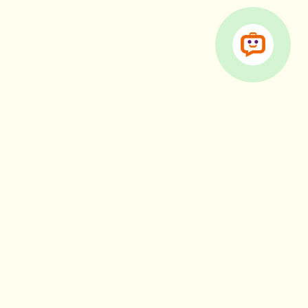
ari
rvări:
Zip Line