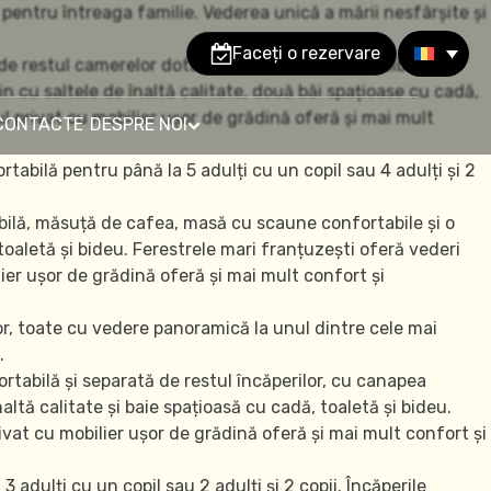
entru întreaga familie. Vederea unică a mării nesfârșite și
Faceți o rezervare
 de restul camerelor dotată cu o canapea extensibilă,
cu saltele de înaltă calitate, două băi spațioase cu cadă,
l privat cu mobilier ușor de grădină oferă și mai mult
CONTACTE
DESPRE NOI
abilă pentru până la 5 adulți cu un copil sau 4 adulți și 2
bilă, măsuță de cafea, masă cu scaune confortabile și o
toaletă și bideu. Ferestrele mari franțuzești oferă vederi
er ușor de grădină oferă și mai mult confort și
or, toate cu vedere panoramică la unul dintre cele mai
.
rtabilă și separată de restul încăperilor, cu canapea
tă calitate și baie spațioasă cu cadă, toaletă și bideu.
ivat cu mobilier ușor de grădină oferă și mai mult confort și
adulți cu un copil sau 2 adulți și 2 copii. Încăperile