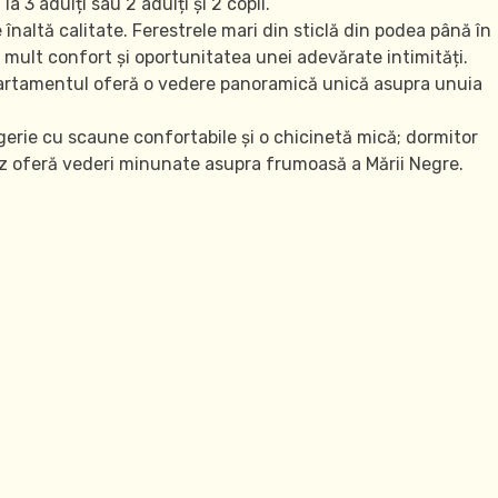
 3 adulți sau 2 adulți și 2 copii.
înaltă calitate. Ferestrele mari din sticlă din podea până în
 mult confort și oportunitatea unei adevărate intimități.
partamentul oferă o vedere panoramică unică asupra unuia
erie cu scaune confortabile și o chicinetă mică; dormitor
ncez oferă vederi minunate asupra frumoasă a Mării Negre.