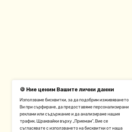
🍪 Ние ценим Вашите лични данни
Използваме бисквитки, за да подобрим изживяването
Ви при сърфиране, да предоставяме персонализирани
реклами или съдържание и да анализираме нашия
трафик. Щраквайки върху „Приемам“, Вие се
съгласявате с използването на бисквитки от наша