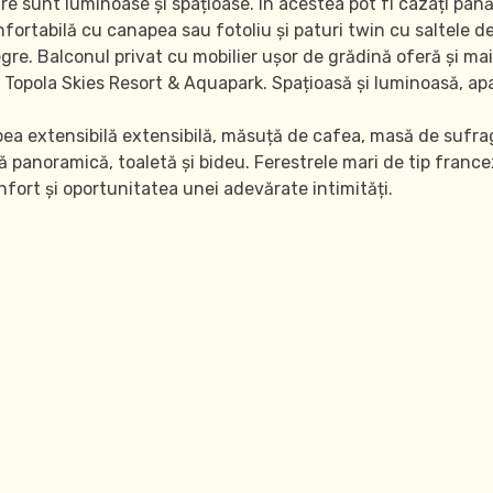
sunt luminoase și spațioase. În acestea pot fi cazați până la
ortabilă cu canapea sau fotoliu și paturi twin cu saltele de 
gre. Balconul privat cu mobilier ușor de grădină oferă și mai
 Topola Skies Resort & Aquapark. Spațioasă și luminoasă, a
ea extensibilă extensibilă, măsuță de cafea, masă de sufrag
adă panoramică, toaletă și bideu. Ferestrele mari de tip fra
nfort și oportunitatea unei adevărate intimități.