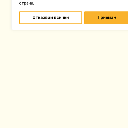
страна.
Отказвам всички
Приемам
Navigare
Divertisment
Restaurante și Baruri
Parc acvatic