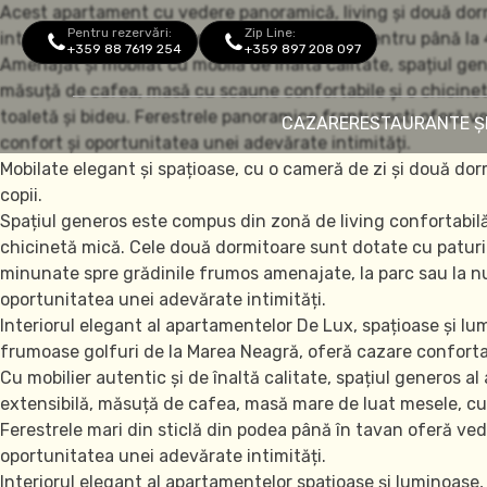
Acest apartament cu vedere panoramică, living și două dormi
Pentru rezervări:
Zip Line:
interiorul elegant oferă cazare confortabilă pentru până la 4 a
+359 88 7619 254
+359 897 208 097
Amenajat și mobilat cu mobilă de înaltă calitate, spațiul g
măsuță de cafea, masă cu scaune confortabile și o chicinetă
toaletă și bideu. Ferestrele panoramice franțuzești oferă ve
CAZARE
RESTAURANTE ȘI
confort și oportunitatea unei adevărate intimități.
Mobilate elegant și spațioase, cu o cameră de zi și două dor
copii.
Spațiul generos este compus din zonă de living confortabil
chicinetă mică. Cele două dormitoare sunt dotate cu paturi t
minunate spre grădinile frumos amenajate, la parc sau la nu
oportunitatea unei adevărate intimități.
Interiorul elegant al apartamentelor De Lux, spațioase și lu
frumoase golfuri de la Marea Neagră, oferă cazare confortabil
Cu mobilier autentic și de înaltă calitate, spațiul generos a
Parc acvatic
extensibilă, măsuță de cafea, masă mare de luat mesele, cu s
Ferestrele mari din sticlă din podea până în tavan oferă ved
oportunitatea unei adevărate intimități.
Interiorul elegant al apartamentelor spațioase și luminoase, 