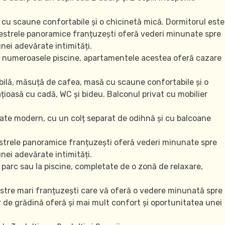
 cu scaune confortabile și o chicinetă mică. Dormitorul este
erestrele panoramice franțuzești oferă vederi minunate spre
nei adevărate intimități.
pre numeroasele piscine, apartamentele acestea oferă cazare
bilă, măsuță de cafea, masă cu scaune confortabile și o
țioasă cu cadă, WC și bideu. Balconul privat cu mobilier
ate modern, cu un colț separat de odihnă și cu balcoane
restrele panoramice franțuzești oferă vederi minunate spre
nei adevărate intimități.
 parc sau la piscine, completate de o zonă de relaxare,
restre mari franțuzești care vă oferă o vedere minunată spre
r de grădină oferă și mai mult confort și oportunitatea unei