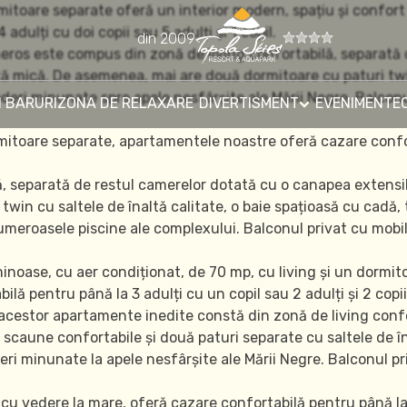
toare separate oferă un interior modern, spațiu și confort p
dulți cu doi copii sau 5 adulți și 1 copil.
din 2009
eneros este compus din zonă de living confortabilă, separată
 mică. De asemenea, mai are două dormitoare cu paturi twin 
deri minunate spre apele nesfârșite ale Mării Negre. Balconu
 BARURI
ZONA DE RELAXARE
DIVERTISMENT
EVENIMENTE
mitoare separate, apartamentele noastre oferă cazare confort
ă, separată de restul camerelor dotată cu o canapea extensi
win cu saltele de înaltă calitate, o baie spațioasă cu cadă, 
meroasele piscine ale complexului. Balconul privat cu mobili
minoase, cu aer condiționat, de 70 mp, cu living și un dormit
ă pentru până la 3 adulți cu un copil sau 2 adulți și 2 copii
l acestor apartamente inedite constă din zonă de living confo
caune confortabile și două paturi separate cu saltele de înal
eri minunate la apele nesfârșite ale Mării Negre. Balconul pr
cu vedere la mare, oferă cazare confortabilă pentru până la 3 