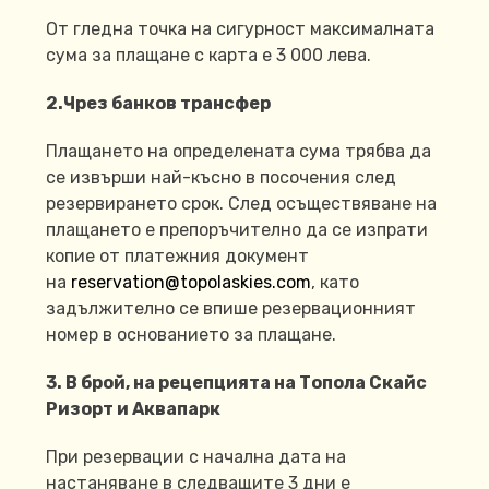
От гледна точка на сигурност максималната
сума за плащане с карта е 3 000 лева.
2.Чрез банков трансфер
Плащането на определената сума трябва да
се извърши най-късно в посочения след
резервирането срок. След осъществяване на
плащането е препоръчително да се изпрати
копие от платежния документ
на
reservation@topolaskies.com
, като
задължително се впише резервационният
номер в основанието за плащане.
3. В брой, на рецепцията на Топола Скайс
Ризорт и Аквапарк
При резервации с начална дата на
настаняване в следващите 3 дни е