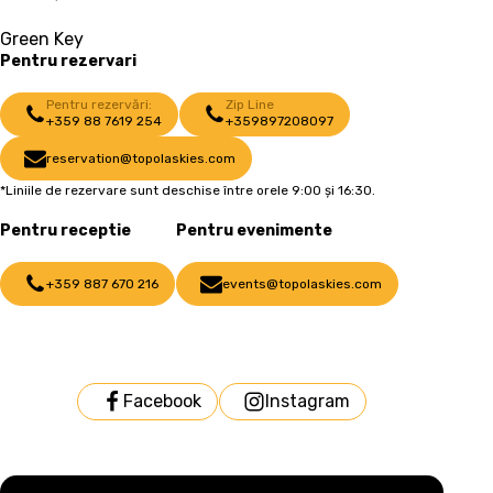
Green Key
Pentru rezervari
Pentru rezervări:
Zip Line
+359 88 7619 254
+359897208097
reservation@topolaskies.com
*Liniile de rezervare sunt deschise între orele 9:00 și 16:30.
Pentru receptie
Pentru evenimente
+359 887 670 216
events@topolaskies.com
Facebook
Instagram