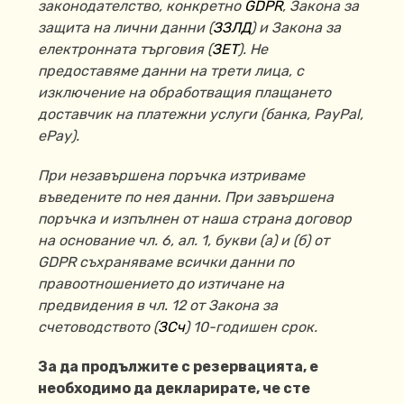
законодателство, конкретно
GDPR
, Закона за
защита на лични данни (
ЗЗЛД
) и Закона за
електронната търговия (
ЗЕТ
).
Не
предоставяме данни на трети лица, с
изключение на
обработващия плащането
доставчик на платежни услуги (банка, PayPal,
ePay).
При незавършена поръчка изтриваме
въведените по нея данни. При завършена
поръчка и изпълнен от наша страна договор
на основание чл. 6, ал. 1, букви (а) и (б) от
GDPR съхраняваме всички данни по
правоотношението до изтичане на
предвидения в чл. 12 от Закона за
счетоводството (
ЗСч
) 10-годишен срок.
За да продължите с резервацията, е
необходимо да декларирате, че сте