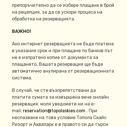
препоръчително да се избере плащане в брой
на рецепция, за да се ускори процеса на
обработка на резервацията.
ВАЖНО!
Ако интернет резервацията не бъде платена
в указания срок и при плащане по банков път
не е изпратено копие от документа за
плащането, Вашата резервация ще бъде
автоматично анулирана от резервационната
система.
В случай, че сте възпрепятствани да
платите сумата за извършена вече онлайн
резервация, моля уведомете ни на e-
mail:
reservation@topolaskies.com
. При
неспазване на това условие Топола Скайс
Ризорт и Аквапарк е в правото си да търси