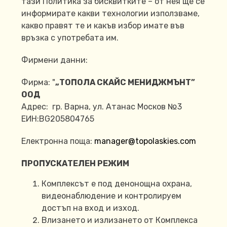
тази Политика за бисквитките – от нея ще се
информирате какви технологии използваме,
какво правят те и какъв избор имате във
връзка с употребата им.
Фирмени данни:
Фирма: "
„ТОПОЛА СКАЙС МЕНИДЖМЪНТ”
ООД
Адрес: гр. Варна, ул. Атанас Москов №3
ЕИН:BG205804765
Електронна поща:
manager@topolaskies.com
ПРОПУСКАТЕЛЕН РЕЖИМ
Комплексът е под денонощна охрана,
видеонаблюдение и контролируем
достъп на вход и изход.
Влизането и излизането от Комплекса