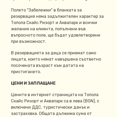
Полето "Забележки" в бланката за
резервация няма задължителен характер за
Топола Скайс Ризорт и Аквапарк и всички
желания на клиента, попълнени във
въпросното поле, ще бъдат удовлетворени
при възможност.
В резервацията за деца се приемат само
лицата, които нямат навършена съответно
посочената възраст към датата на
пристигането.
ЦЕНИ И ЗАПЛАЩАНЕ
Цените в интернет страницата на Топола
Скайс Ризорт и Аквапарк са в лева (BGN), с
включени ДДС, туристически данък и
застраховка. Общата дължима сума от