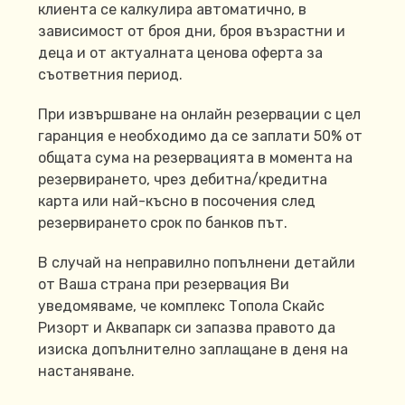
клиента се калкулира автоматично, в
зависимост от броя дни, броя възрастни и
деца и от актуалната ценова оферта за
съответния период.
При извършване на онлайн резервации с цел
гаранция е необходимо да се заплати 50% от
общата сума на резервацията в момента на
резервирането, чрез дебитна/кредитна
карта или най-късно в посочения след
резервирането срок по банков път.
В случай на неправилно попълнени детайли
от Ваша страна при резервация Ви
уведомяваме, че комплекс Топола Скайс
Ризорт и Аквапарк си запазва правото да
изиска допълнително заплащане в деня на
настаняване.