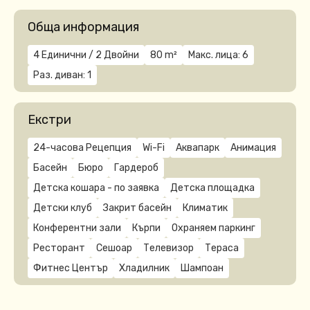
Обща информация
4 Единични / 2 Двойни
80 m²
Макс. лица: 6
Раз. диван: 1
Екстри
24-часова Рецепция
Wi-Fi
Аквапарк
Анимация
Басейн
Бюро
Гардероб
Детска кошара - по заявка
Детска площадка
Детски клуб
Закрит басейн
Климатик
Конферентни зали
Кърпи
Охраняем паркинг
Ресторант
Сешоар
Телевизор
Тераса
Фитнес Център
Хладилник
Шампоан