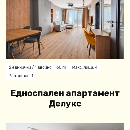
2 единични / 1 двойнo
60 m²
Макс. лица: 4
Раз. диван: 1
Едноспален апартамент
Делукс