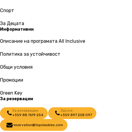
Спорт
За Децата
Информативни
Описание на програмата All Inclusive
Политика за устойчивост
Общи условия
Промоции
Green Key
За резервации
За резервации:
ZipLine:
+359 88 7619 254
+359 897 208 097
reservation@topolaskies.com