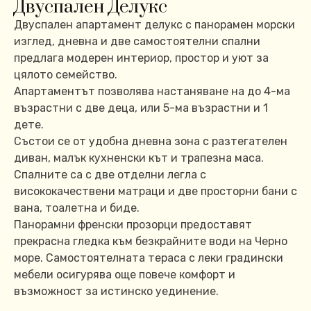
Двуспален Делукс
Двуспален апартамент делукс с панорамен морски
изглед, дневна и две самостоятелни спални
предлага модерен интериор, простор и уют за
цялото семейство.
Апартаментът позволява настаняване на до 4-ма
възрастни с две деца, или 5-ма възрастни и 1
дете.
Състои се от удобна дневна зона с разтегателен
диван, малък кухненски кът и трапезна маса.
Спалните са с две отделни легла с
висококачествени матраци и две просторни бани с
вана, тоалетна и биде.
Панорамни френски прозорци предоставят
прекрасна гледка към безкрайните води на Черно
море. Самостоятелната тераса с леки градински
мебели осигурява още повече комфорт и
възможност за истинско уединение.