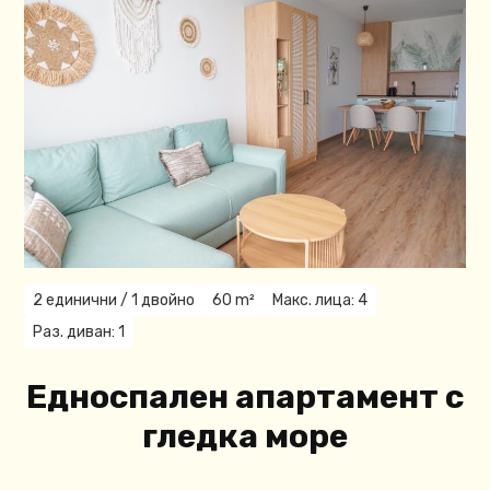
2 единични / 1 двойнo
60 m²
Макс. лица: 4
Раз. диван: 1
Едноспален апартамент с
гледка море