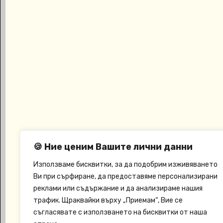
Зип Лайн
Екшън Парк
Спорт
🍪 Ние ценим Вашите лични данни
Използваме бисквитки, за да подобрим изживяването
Ви при сърфиране, да предоставяме персонализирани
За Децата
реклами или съдържание и да анализираме нашия
трафик. Щраквайки върху „Приемам“, Вие се
съгласявате с използването на бисквитки от наша