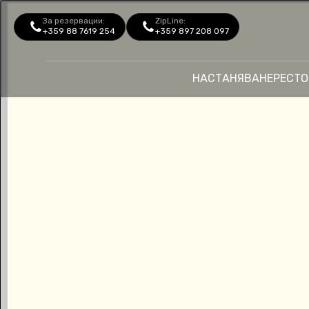
За резервации:
ZipLine:
+359 88 7619 254
+359 897 208 097
НАСТАНЯВАНЕ
РЕСТО
Аквапарк