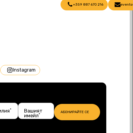
+359 887 670 216
events
Instagram
*
илия
Вашият
АБОНИРАЙТЕ СЕ
*
имейл