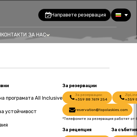
Направете резервация
Я
КОНТАКТИ
ЗА НАС
ивни
За резервации
За резервации:
ZipLine
а програмата All Inclusive
+359 88 7619 254
+359 
reservation@topolaskies.com
за устойчивост
*Телефоните за резервация работят от 0
вия
За рецепция
За събити