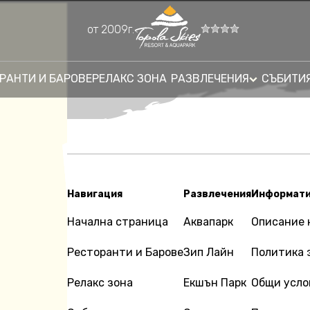
от 2009г.
РАНТИ И БАРОВЕ
РЕЛАКС ЗОНА
РАЗВЛЕЧЕНИЯ
СЪБИТИ
Навигация
Развлечения
Информат
Начална страница
Аквапарк
Описание н
Ресторанти и Барове
Зип Лайн
Политика 
Релакс зона
Екшън Парк
Общи усло