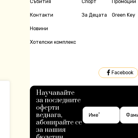
Събития
Спорт
Промоции
Контакти
За Децата
Green Key
Новини
Хотелски комплекс
Facebook
Научавайте
за последните
оферти
веднага,
*
Име
Фам
абонирайте се
за нашия
бюлетин