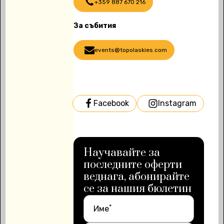
+359 887 670 216
За събития
events@topolaskies.com
Facebook
Instagram
Научавайте за
последните оферти
веднага, абонирайте
се за нашия бюлетин
*
Име