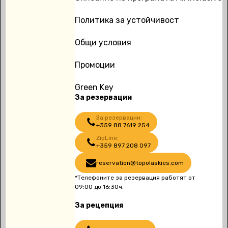
Политика за устойчивост
Общи условия
Промоции
Green Key
За резервации
За резервации:
+359 88 7619 254
ZipLine:
+359 897 208 097
reservation@topolaskies.com
*Телефоните за резервация работят от
09:00 до 16:30ч.
За рецепция