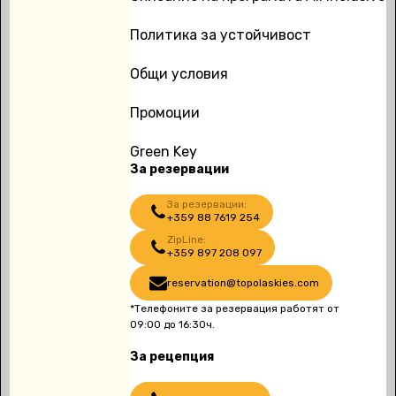
Политика за устойчивост
Общи условия
Промоции
Green Key
За резервации
За резервации:
+359 88 7619 254
ZipLine:
+359 897 208 097
reservation@topolaskies.com
*Телефоните за резервация работят от
09:00 до 16:30ч.
За рецепция