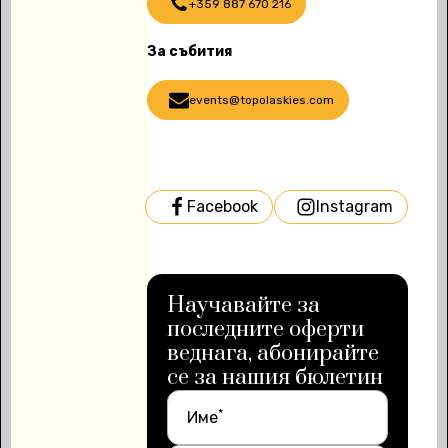
+359 887 670 216
За събития
events@topolaskies.com
Facebook
Instagram
Научавайте за
последните оферти
веднага, абонирайте
се за нашия бюлетин
*
Име