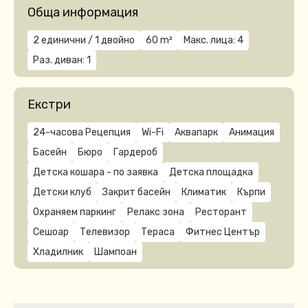
Обща информация
2 единични / 1 двойнo
60 m²
Макс. лица: 4
Раз. диван: 1
Екстри
24-часова Рецепция
Wi-Fi
Аквапарк
Анимация
Басейн
Бюро
Гардероб
Детска кошара - по заявка
Детска площадка
Детски клуб
Закрит басейн
Климатик
Кърпи
Охраняем паркинг
Релакс зона
Ресторант
Сешоар
Телевизор
Тераса
Фитнес Център
Хладилник
Шампоан