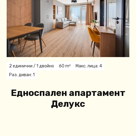
2 единични / 1 двойнo
60 m²
Макс. лица: 4
Раз. диван: 1
Едноспален апартамент
Делукс