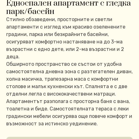
Едноспален апартамент с гледка
парк/басейн
Стилно обзаведени, просторните и светли
апартаменти с изглед към красиво озеленените
градини, парка или безкрайните басейни,
осигуряват комфортно настаняване на до 3-ма
възрастни с едно дете, или 2-ма възрастни и 2
деца.
Обширното пространство се състои от удобна
самостоятелна дневна зона с разтегателен диван,
холна масичка, трапезарна маса с комфортни
столове и малък кухненски кът. Спалнята е с две
отделни легла с висококачествени матраци.
Апартаментът разполага с просторна баня с вана,
тоалетна и биде. Самостоятелната тераса с леки
градински мебели осигурява още повече комфорт и
възможност за истинско уединение.