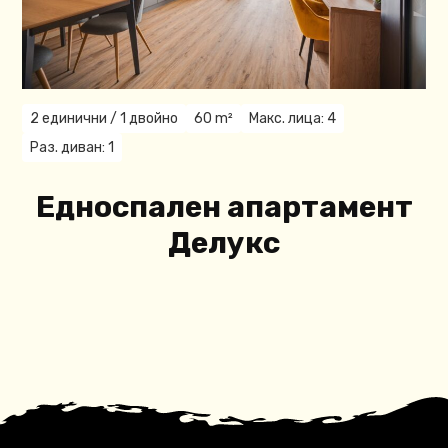
2 единични / 1 двойнo
60 m²
Макс. лица: 4
Раз. диван: 1
Едноспален апартамент
Делукс