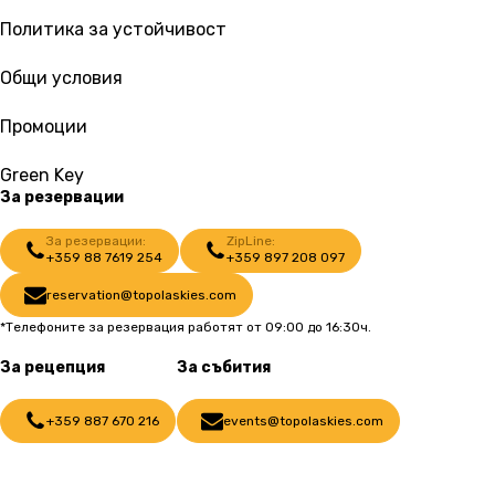
Политика за устойчивост
Общи условия
Промоции
Green Key
За резервации
За резервации:
ZipLine:
+359 88 7619 254
+359 897 208 097
reservation@topolaskies.com
*Телефоните за резервация работят от 09:00 до 16:30ч.
За рецепция
За събития
+359 887 670 216
events@topolaskies.com