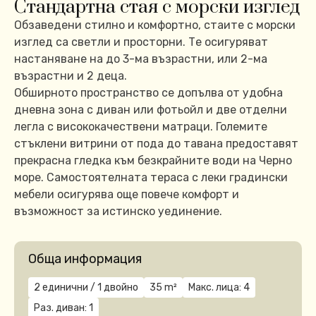
Стандартна стая с морски изглед
Обзаведени стилно и комфортно, стаите с морски
изглед са светли и просторни. Те осигуряват
настаняване на до 3-ма възрастни, или 2-ма
възрастни и 2 деца.
Обширното пространство се допълва от удобна
дневна зона с диван или фотьойл и две отделни
легла с висококачествени матраци. Големите
стъклени витрини от пода до тавана предоставят
прекрасна гледка към безкрайните води на Черно
море. Самостоятелната тераса с леки градински
мебели осигурява още повече комфорт и
възможност за истинско уединение.
Обща информация
2 единични / 1 двойнo
35 m²
Макс. лица: 4
Раз. диван: 1