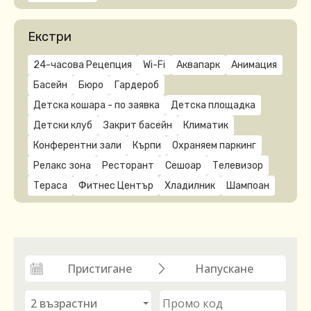
Екстри
24-часова Рецепция
Wi-Fi
Аквапарк
Анимация
Басейн
Бюро
Гардероб
Детска кошара - по заявка
Детска площадка
Детски клуб
Закрит басейн
Климатик
Конферентни зали
Кърпи
Охраняем паркинг
Релакс зона
Ресторант
Сешоар
Телевизор
Тераса
Фитнес Център
Хладилник
Шампоан