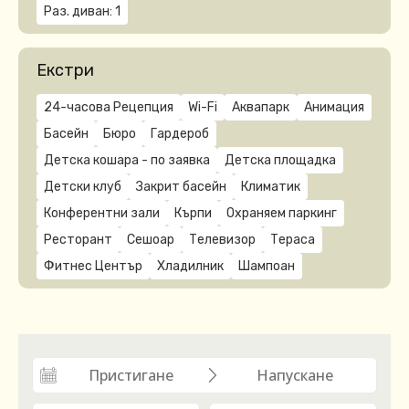
Раз. диван: 1
Екстри
24-часова Рецепция
Wi-Fi
Аквапарк
Анимация
Басейн
Бюро
Гардероб
Детска кошара - по заявка
Детска площадка
Детски клуб
Закрит басейн
Климатик
Конферентни зали
Кърпи
Охраняем паркинг
Ресторант
Сешоар
Телевизор
Тераса
Фитнес Център
Хладилник
Шампоан