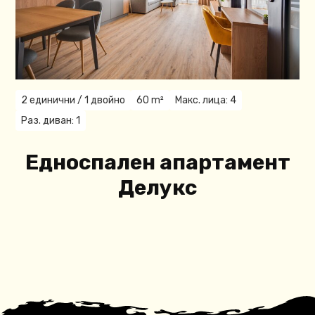
2 единични / 1 двойнo
60 m²
Макс. лица: 4
Раз. диван: 1
Едноспален апартамент
Делукс