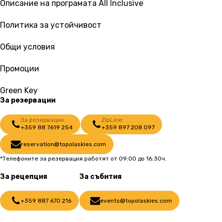
Описание на програмата All Inclusive
Политика за устойчивост
Общи условия
Промоции
Green Key
За резервации
За резервации:
ZipLine:
+359 88 7619 254
+359 897 208 097
reservation@topolaskies.com
*Телефоните за резервация работят от 09:00 до 16:30ч.
За рецепция
За събития
+359 887 670 216
events@topolaskies.com