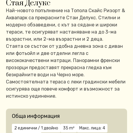
Стая Делукс
Най-новото попълнение на Топола Скайс Ризорт &
Аквапарк са прекрасните Стаи Делукс. Стилни и
модерно обзаведени, с кът за сядане и широки
тераси, те осигуряват настаняване на до 3-ма
възрастни, или 2-ма възрастни и 2 деца.
Стаята се състои от удобна дневна зона с диван
или фотьойл и две отделни легла с
висококачествени матраци. Панорамни френски
прозорци предоставят прекрасна гледка към
безкрайните води на Черно море.
Самостоятелната тераса с леки градински мебели
осигурява още повече комфорт и възможност за
истинско уединение.
Обща информация
2 единични / 1 двойнo
35 m²
Макс. лица: 4